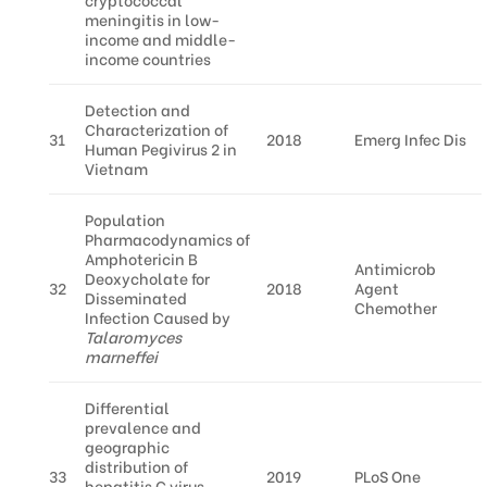
meningitis in low-
income and middle-
income countries
Detection and
Characterization of
31
2018
Emerg Infec Dis
Human Pegivirus 2 in
Vietnam
Population
Pharmacodynamics of
Amphotericin B
Antimicrob
Deoxycholate for
32
2018
Agent
Disseminated
Chemother
Infection Caused by
Talaromyces
marneffei
Differential
prevalence and
geographic
distribution of
33
2019
PLoS One
hepatitis C virus