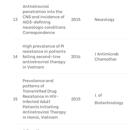
Antiretroviral
penetration into the
CNS and incidence of
13
2015
Neurology
AIDS-defining
neurologic conditions.
Correspondence
High prevalence of PI
resistance in patients
J Antimicrob
14
failing second-line
2016
Chemother
antiretroviral therapy
in Vietnam
Prevalence and
patterns of
Transmitted Drug
J. of
Resistance in HIV-
15
2015
Infected Adult
Biotechnology
Patients Initiating
Antiretroviral Therapy
in Hanoi, Vietnam