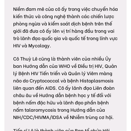
Niềm đam mê của cô ấy trong việc chuyển hóa
kiến thức và công nghệ thành các chiến lược
phòng ngừa và kiểm soát dịch bệnh trên thế
giới đã đưa cô ấy lên vị trí hàng đầu trong vai
trò lãnh đạo quốc gia và quốc tế trong lĩnh vực
HIV và Mycology.
Cô Thuỳ Lê cũng là thành viên của nhiều Ủy
ban Hướng dẫn của WHO về Điều trị HIV, Quản
lý Bệnh HIV Tiến triển và Quản lý Viêm màng
não do Cryptococcal và bệnh Histoplasmosis
liên quan đến AIDS. Cô ấy lãnh đạo Liên đoàn
châu âu về Hướng dẫn bệnh học y tế đối với
bệnh nấm đặc hữu và lãnh đạo phần bệnh
nấm talaromycosis trong Hướng dẫn của
NIH/CDC/HIVMA/IDSA về Nhiễm trùng cơ hội.
Tiến sĩ Lê là thành viên của Ban tổ chức Hội