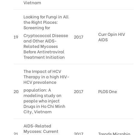
Vietnam
Looking for Fungi in All
the Right Places:
Screening for
Curr Opin HIV
Cryptococcal Disease
19
2017
AIDS
and Other AIDS-
Related Mycoses
Before Antiretroviral
Treatment Initiation
The Impact of HCV
Therapy in a high HIV-
HCV prevalence
population: A
20
2017
PLOS One
modeling study on
people who inject
Drugs in Ho Chi Minh
City, Vietnam
AIDS-Related
Mycoses: Current
21
2017
Trends Microbio