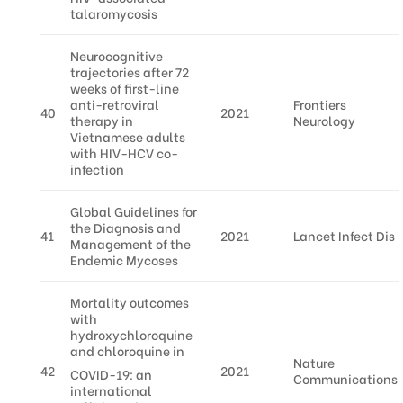
talaromycosis
Neurocognitive
trajectories after 72
weeks of first-line
anti-retroviral
Frontiers
40
2021
therapy in
Neurology
Vietnamese adults
with HIV-HCV co-
infection
Global Guidelines for
the Diagnosis and
41
2021
Lancet Infect Dis
Management of the
Endemic Mycoses
Mortality outcomes
with
hydroxychloroquine
and chloroquine in
Nature
42
2021
COVID-19: an
Communications
international