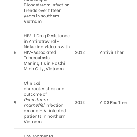
Bloodstream infection
trends over fifteen
years in southern
Vietnam
HIV-1 Drug Resistance
in Antiretroviral-
Naive Individuals with
8
HIV-Associated
2012
Antivir Ther
Tuberculosis
Meningitis in Ho Chi
Minh City, Vietnam
Clinical
characteristics and
outcome of
Penicillium
9
2012
AIDS Res Ther
marneffei
infection
among HIV-infected
patients in northern
Vietnam
Environmental