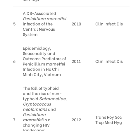
AIDS-Associated
Penicillium marneffei
5
infection of the
2010
Clin Infect Dis
Central Nervous
System
Epidemiology,
Seasonality and
Outcome Predictors of
6
2011
Clin Infect Dis
Penicillium marneffei
Infection in Ho Chi
Minh City, Vietnam
The fall of typhoid
and the rise of non-
typhoid
Salmonellae,
Cryptococcus
neoformans
and
Penicillium
Trans Roy Soc
7
marneffei
in a
2012
Trop Med Hyg
changing HIV
landscape: