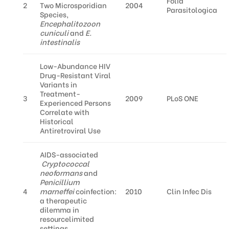
Folia
2
Two Microsporidian
2004
Parasitologica
Species,
Encephalitozoon
cuniculi
and
E.
intestinalis
Low-Abundance HIV
Drug-Resistant Viral
Variants in
Treatment-
3
2009
PLoS ONE
Experienced Persons
Correlate with
Historical
Antiretroviral Use
AIDS-associated
Cryptococcal
neoformans
and
Penicillium
4
marneffei
coinfection:
2010
Clin Infec Dis
a therapeutic
dilemma in
resourcelimited
settings