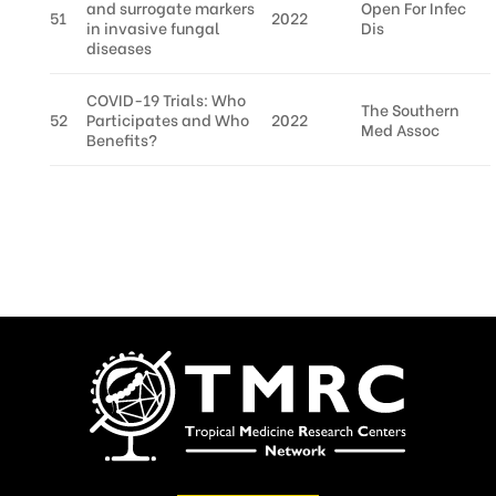
and surrogate markers
Open For Infec
51
2022
in invasive fungal
Dis
diseases
COVID-19 Trials: Who
The Southern
52
Participates and Who
2022
Med Assoc
Benefits?