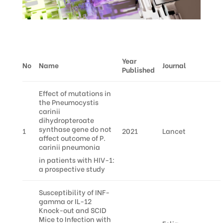
Year
No
Name
Journal
Published
Effect of mutations in
the Pneumocystis
carinii
dihydropteroate
synthase gene do not
1
2021
Lancet
affect outcome of P.
carinii pneumonia
in patients with HIV-1:
a prospective study
Susceptibility of INF-
gamma or IL-12
Knock-out and SCID
Mice to Infection with