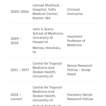
Lemuel Shattuck
Hospital, Tufts
Clinical
2005-2006
Medical Center,
Instructor
Boston, MA
John A. Burns
School of Medicine,
Assistant
University of
2009 –
Professor of
Hawaii at
2018
Medicine
Manoa, Honolulu,
HI
Center for Tropical
Senior Research
Medicine and
2011 – 2017
Fellow – Group
Global Health,
Head
University of
Center for Tropical
Medicine and
2018 –
Honorary Senior
Global Health,
current
Research Fellow
University of
Oxford, Oxford, UK