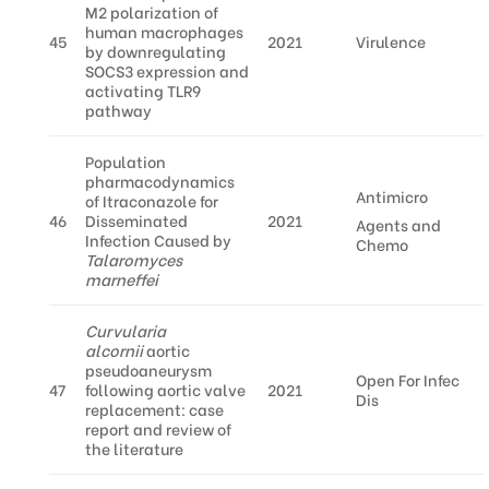
M2 polarization of
human macrophages
45
2021
Virulence
by downregulating
SOCS3 expression and
activating TLR9
pathway
Population
pharmacodynamics
Antimicro
of Itraconazole for
46
Disseminated
2021
Agents and
Infection Caused by
Chemo
Talaromyces
marneffei
Curvularia
alcornii
aortic
pseudoaneurysm
Open For Infec
47
following aortic valve
2021
Dis
replacement: case
report and review of
the literature