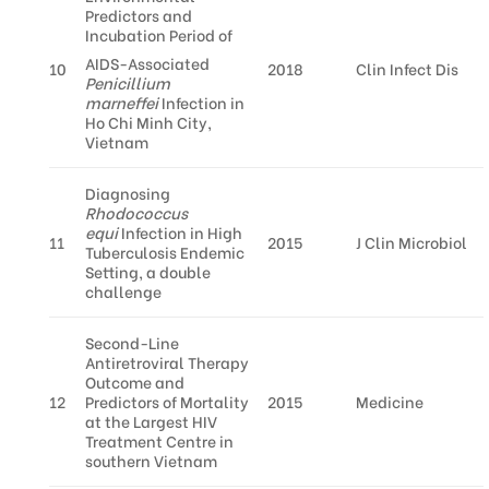
Predictors and
Incubation Period of
AIDS-Associated
10
2018
Clin Infect Dis
Penicillium
marneffei
Infection in
Ho Chi Minh City,
Vietnam
Diagnosing
Rhodococcus
equi
Infection in High
11
2015
J Clin Microbiol
Tuberculosis Endemic
Setting, a double
challenge
Second-Line
Antiretroviral Therapy
Outcome and
12
Predictors of Mortality
2015
Medicine
at the Largest HIV
Treatment Centre in
southern Vietnam