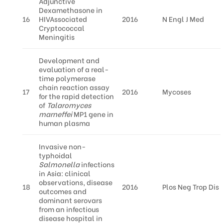
Adjunctive
Dexamethasone in
16
HIVAssociated
2016
N Engl J Med
Cryptococcal
Meningitis
Development and
evaluation of a real-
time polymerase
chain reaction assay
17
2016
Mycoses
for the rapid detection
of
Talaromyces
marneffei
MP1 gene in
human plasma
Invasive non-
typhoidal
Salmonella
infections
in Asia: clinical
observations, disease
18
2016
Plos Neg Trop Dis
outcomes and
dominant serovars
from an infectious
disease hospital in