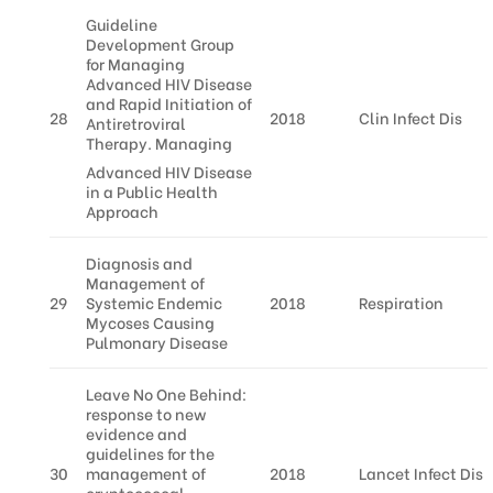
Guideline
Development Group
for Managing
Advanced HIV Disease
and Rapid Initiation of
28
2018
Clin Infect Dis
Antiretroviral
Therapy. Managing
Advanced HIV Disease
in a Public Health
Approach
Diagnosis and
Management of
29
Systemic Endemic
2018
Respiration
Mycoses Causing
Pulmonary Disease
Leave No One Behind:
response to new
evidence and
guidelines for the
30
management of
2018
Lancet Infect Dis
cryptococcal