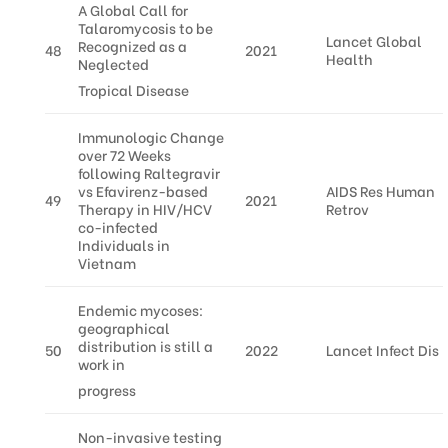
A Global Call for
Talaromycosis to be
Lancet Global
Recognized as a
48
2021
Health
Neglected
Tropical Disease
Immunologic Change
over 72 Weeks
following Raltegravir
vs Efavirenz-based
AIDS Res Human
49
2021
Therapy in HIV/HCV
Retrov
co-infected
Individuals in
Vietnam
Endemic mycoses:
geographical
distribution is still a
50
2022
Lancet Infect Dis
work in
progress
Non-invasive testing