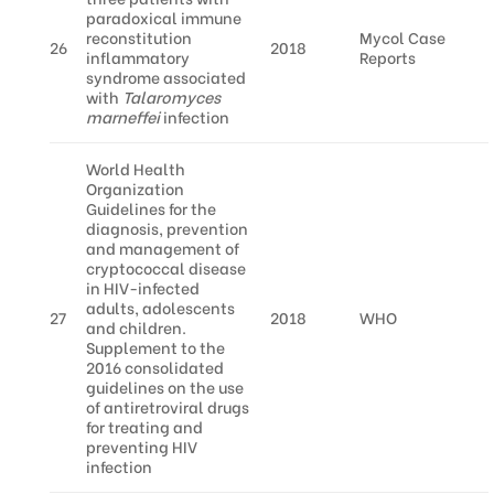
paradoxical immune
reconstitution
Mycol Case
26
2018
inflammatory
Reports
syndrome associated
with
Talaromyces
marneffei
infection
World Health
Organization
Guidelines for the
diagnosis, prevention
and management of
cryptococcal disease
in HIV-infected
adults, adolescents
27
2018
WHO
and children.
Supplement to the
2016 consolidated
guidelines on the use
of antiretroviral drugs
for treating and
preventing HIV
infection