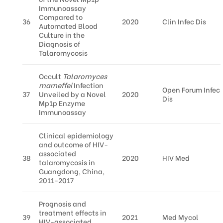
Immunoassay
Compared to
36
2020
Clin Infec Dis
Automated Blood
Culture in the
Diagnosis of
Talaromycosis
Occult
Talaromyces
marneffei
Infection
Open Forum Infec
37
Unveiled by a Novel
2020
Dis
Mp1p Enzyme
Immunoassay
Clinical epidemiology
and outcome of HIV-
associated
38
2020
HIV Med
talaromycosis in
Guangdong, China,
2011-2017
Prognosis and
treatment effects in
39
2021
Med Mycol
HIV-associated