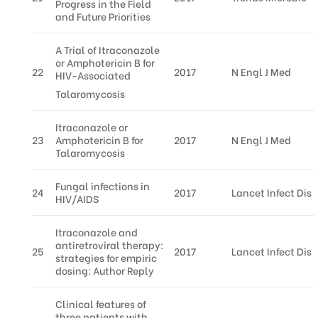
Progress in the Field
and Future Priorities
A Trial of Itraconazole
or Amphotericin B for
22
2017
N Engl J Med
HIV-Associated
Talaromycosis
Itraconazole or
23
Amphotericin B for
2017
N Engl J Med
Talaromycosis
Fungal infections in
24
2017
Lancet Infect Dis
HIV/AIDS
Itraconazole and
antiretroviral therapy:
25
2017
Lancet Infect Dis
strategies for empiric
dosing: Author Reply
Clinical features of
three patients with