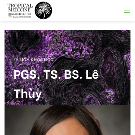
Skip
to
content
LÝ LỊCH KHOA HỌC
PGS. TS. BS. Lê
Thùy