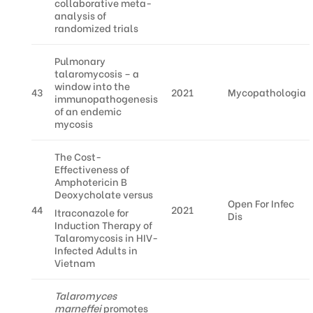
collaborative meta-
analysis of
randomized trials
Pulmonary
talaromycosis – a
window into the
43
2021
Mycopathologia
immunopathogenesis
of an endemic
mycosis
The Cost-
Effectiveness of
Amphotericin B
Deoxycholate versus
Open For Infec
44
2021
Itraconazole for
Dis
Induction Therapy of
Talaromycosis in HIV-
Infected Adults in
Vietnam
Talaromyces
marneffei
promotes