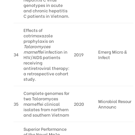
genotypes in acute
and chronic hepatitis
C patients in Vietnam.
Effects of
cotrimoxazole
prophylaxis on
Talaromyces
marneffei
infection in
Emerg Micro &
34
2019
HIV/AIDS patients
Infect
receiving
antiretroviral therapy:
a retrospective cohort
study.
Complete genomes for
two Talaromyces
Microbiol Resour
35
marneffei clinical
2020
Announc
isolates from northern
and southern Vietnam
Superior Performance
of the Novel Mp1p